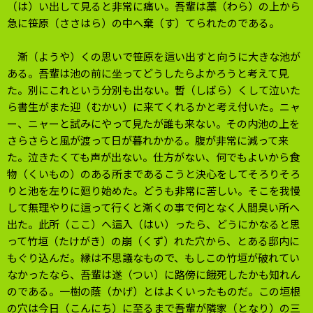
（は）い出して見ると非常に痛い。吾輩は藁（わら）の上から
急に笹原（ささはら）の中へ棄（す）てられたのである。
漸（ようや）くの思いで笹原を這い出すと向うに大きな池が
ある。吾輩は池の前に坐ってどうしたらよかろうと考えて見
た。別にこれという分別も出ない。暫（しばら）くして泣いた
ら書生がまた迎（むかい）に来てくれるかと考え付いた。ニャ
ー、ニャーと試みにやって見たが誰も来ない。その内池の上を
さらさらと風が渡って日が暮れかかる。腹が非常に減って来
た。泣きたくても声が出ない。仕方がない、何でもよいから食
物（くいもの）のある所まであるこうと決心をしてそろりそろ
りと池を左りに廻り始めた。どうも非常に苦しい。そこを我慢
して無理やりに這って行くと漸くの事で何となく人間臭い所へ
出た。此所（ここ）へ這入（はい）ったら、どうにかなると思
って竹垣（たけがき）の崩（くず）れた穴から、とある邸内に
もぐり込んだ。縁は不思議なもので、もしこの竹垣が破れてい
なかったなら、吾輩は遂（つい）に路傍に餓死したかも知れん
のである。一樹の蔭（かげ）とはよくいったものだ。この垣根
の穴は今日（こんにち）に至るまで吾輩が隣家（となり）の三