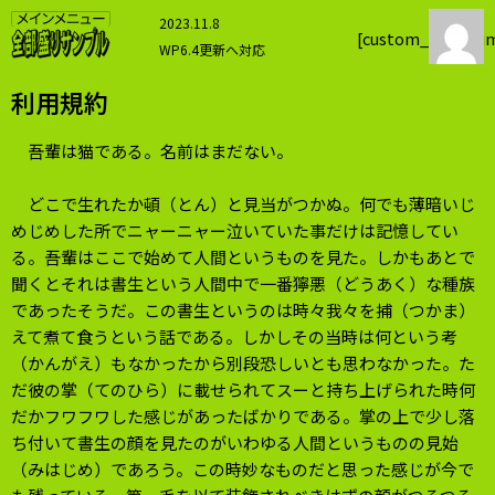
内
2023.11.8
容
[custom_cart_su
WP6.4更新へ対応
を
2023.8.26
ス
利用規約
背景色スイッチを設置
キ
2023.8.25
ッ
吾輩は猫である。名前はまだない。
メニュー周り再々構築
プ
2023.8.11
どこで生れたか頓（とん）と見当がつかぬ。何でも薄暗いじ
WP6.3更新へ対応
めじめした所でニャーニャー泣いていた事だけは記憶してい
2023.4.29
る。吾輩はここで始めて人間というものを見た。しかもあとで
メニュー周りを再構築
聞くとそれは書生という人間中で一番獰悪（どうあく）な種族
2023.4.12
であったそうだ。この書生というのは時々我々を捕（つかま）
テーマと背景色を変更
えて煮て食うという話である。しかしその当時は何という考
2023.4.10
（かんがえ）もなかったから別段恐しいとも思わなかった。た
WP6.2更新へ対応
だ彼の掌（てのひら）に載せられてスーと持ち上げられた時何
2024.3.7
だかフワフワした感じがあったばかりである。掌の上で少し落
WP6.4.3更新へ対応
ち付いて書生の顔を見たのがいわゆる人間というものの見始
（みはじめ）であろう。この時妙なものだと思った感じが今で