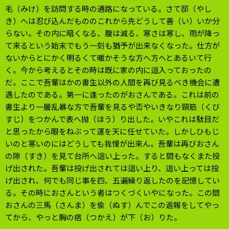
毛（みけ）を訪問する時の通路になっている。さて邸（やし
き）へは忍び込んだもののこれから先どうして善（い）いか分
らない。その内に暗くなる、腹は減る、寒さは寒し、雨が降っ
て来るという始末でもう一刻も猶予が出来なくなった。仕方が
ないからとにかく明るくて暖かそうな方へ方へとあるいて行
く。今から考えるとその時は既に家の内に這入っておったの
だ。ここで吾輩はかの書生以外の人間を再び見るべき機会に遭
遇したのである。第一に逢ったのがおさんである。これは前の
書生より一層乱暴な方で吾輩を見るや否やいきなり頸筋（くび
すじ）をつかんで表へ抛（ほう）り出した。いやこれは駄目だ
と思ったから眼をねぶって運を天に任せていた。しかしひもじ
いのと寒いのにはどうしても我慢が出来ん。吾輩は再びおさん
の隙（すき）を見て台所へ這い上った。すると間もなくまた投
げ出された。吾輩は投げ出されては這い上り、這い上っては投
げ出され、何でも同じ事を四、五遍繰り返したのを記憶してい
る。その時におさんという者はつくづくいやになった。この間
おさんの三馬（さんま）を偸（ぬす）んでこの返報をしてやっ
てから、やっと胸の痞（つかえ）が下（お）りた。