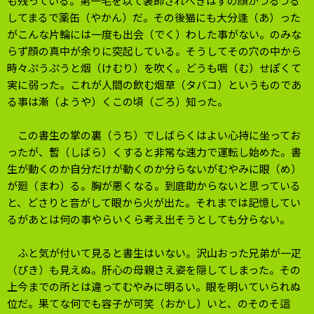
も残っている。第一毛を以て装飾されべきはずの顔がつるつる
してまるで薬缶（やかん）だ。その後猫にも大分逢（あ）った
がこんな片輪には一度も出会（でく）わした事がない。のみな
らず顔の真中が余りに突起している。そうしてその穴の中から
時々ぷうぷうと烟（けむり）を吹く。どうも咽（む）せぽくて
実に弱った。これが人間の飲む烟草（タバコ）というものであ
る事は漸（ようや）くこの頃（ごろ）知った。
この書生の掌の裏（うち）でしばらくはよい心持に坐ってお
ったが、暫（しばら）くすると非常な速力で運転し始めた。書
生が動くのか自分だけが動くのか分らないがむやみに眼（め）
が廻（まわ）る。胸が悪くなる。到底助からないと思っている
と、どさりと音がして眼から火が出た。それまでは記憶してい
るがあとは何の事やらいくら考え出そうとしても分らない。
ふと気が付いて見ると書生はいない。沢山おった兄弟が一疋
（ぴき）も見えぬ。肝心の母親さえ姿を隠してしまった。その
上今までの所とは違ってむやみに明るい。眼を明いていられぬ
位だ。果てな何でも容子が可笑（おかし）いと、のそのそ這